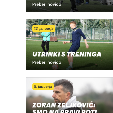
Preberi novico
12. januarja
UTRINKI S TRENINGA
Preberi novico
9. januarja
ZORAN ZELJKOVIĆ:
SMO NA PRAVI POTI