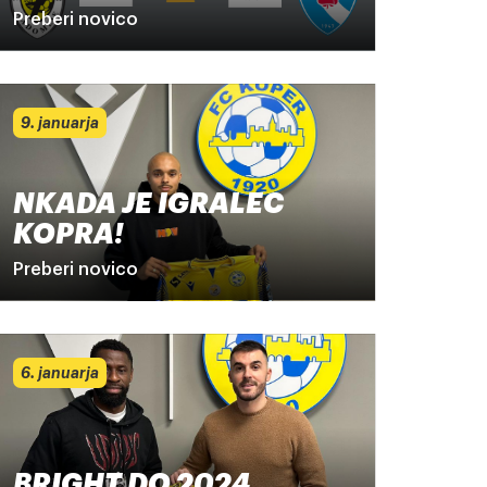
Preberi novico
9. januarja
NKADA JE IGRALEC
KOPRA!
Preberi novico
6. januarja
BRIGHT DO 2024