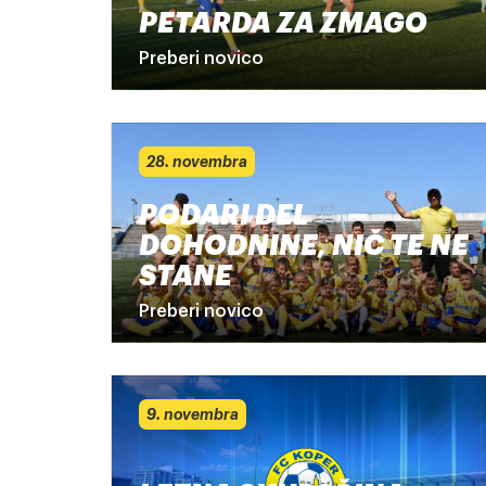
PETARDA ZA ZMAGO
Preberi novico
28. novembra
PODARI DEL
DOHODNINE, NIČ TE NE
STANE
Preberi novico
9. novembra