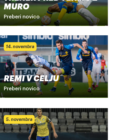
MURO
Preberi novico
14. novembra
REMI V CELJU
Preberi novico
5. novembra