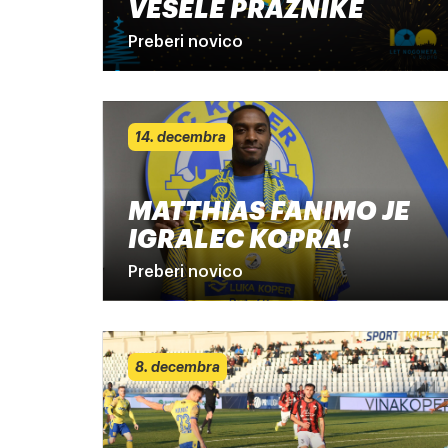
VESELE PRAZNIKE
Preberi novico
14. decembra
MATTHIAS FANIMO JE
IGRALEC KOPRA!
Preberi novico
8. decembra