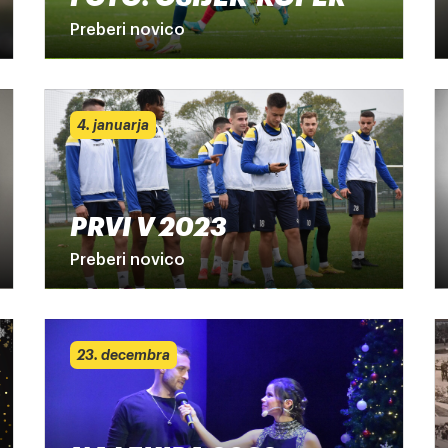
Preberi novico
4. januarja
PRVI V 2023
Preberi novico
23. decembra