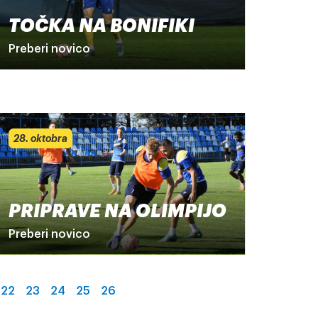
TOČKA NA BONIFIKI
Preberi novico
28. oktobra
PRIPRAVE NA OLIMPIJO
Preberi novico
22
23
24
25
26