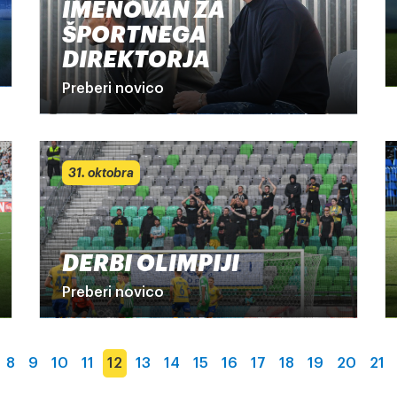
IMENOVAN ZA
ŠPORTNEGA
DIREKTORJA
Preberi novico
31. oktobra
DERBI OLIMPIJI
Preberi novico
8
9
10
11
12
13
14
15
16
17
18
19
20
21