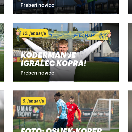
Preberi novico
10. januarja
KODERMAN JE
IGRALEC KOPRA!
Preberi novico
9. januarja
FOTO: OSIJEK-KOPER