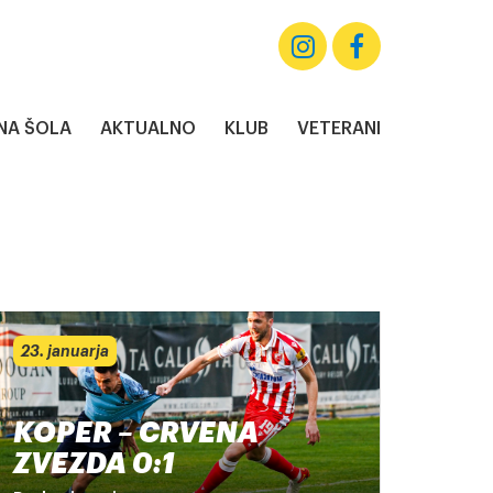
A ŠOLA
AKTUALNO
KLUB
VETERANI
23. januarja
KOPER – CRVENA
ZVEZDA 0:1