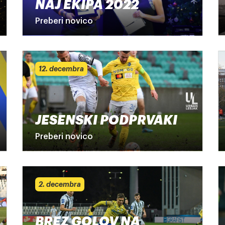
NAJ EKIPA 2022
Preberi novico
12. decembra
JESENSKI PODPRVAKI
Preberi novico
2. decembra
BREZ GOLOV NA