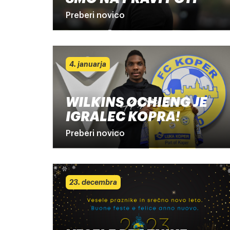
Preberi novico
4. januarja
WILKINS OCHIENG JE
IGRALEC KOPRA!
Preberi novico
23. decembra