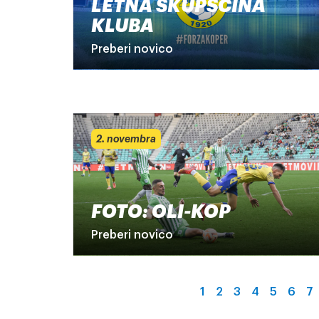
LETNA SKUPŠČINA
KLUBA
Preberi novico
2. novembra
FOTO: OLI-KOP
Preberi novico
1
2
3
4
5
6
7