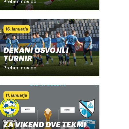
Preberi novico
16. januarja
DEKANI OSVOJILI
TURNIR
Preberi novico
11. januarja
ZA VIKEND DVE TEKMI