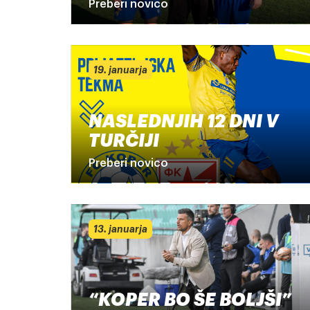
Preberi novico
19. januarja
NASLEDNJIH 12 DNI V
TURČIJI
Preberi novico
13. januarja
“KOPER BO ŠE BOLJŠI”