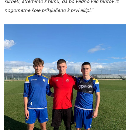
skrbeti, stremimo k temu, da bo vedno več fantov iz
nogometne šole priključeno k prvi ekipi.”