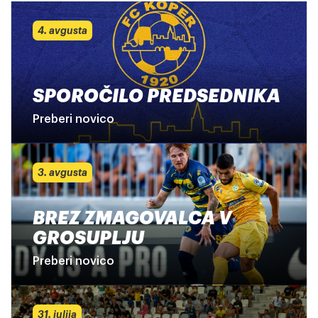
4. avgusta
SPOROČILO PREDSEDNIKA
Preberi novico
3. avgusta
BREZ ZMAGOVALCA V
GROSUPLJU
Preberi novico
31. julija