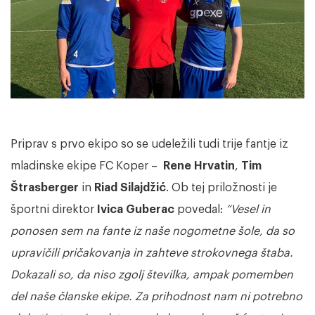
Priprav s prvo ekipo so se udeležili tudi trije fantje iz
mladinske ekipe FC Koper –
Rene Hrvatin
,
Tim
Štrasberger
in
Riad Silajdžić
. Ob tej priložnosti je
športni direktor
Ivica Guberac
povedal:
“Vesel in
ponosen sem na fante iz naše nogometne šole, da so
upravičili pričakovanja in zahteve strokovnega štaba.
Dokazali so, da niso zgolj številka, ampak pomemben
del naše članske ekipe. Za prihodnost nam ni potrebno