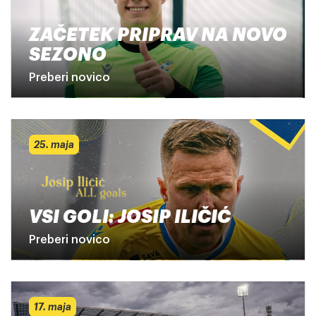
ZAČETEK PRIPRAV NA NOVO
SEZONO
Preberi novico
25. maja
VSI GOLI: JOSIP ILIČIĆ
Preberi novico
17. maja