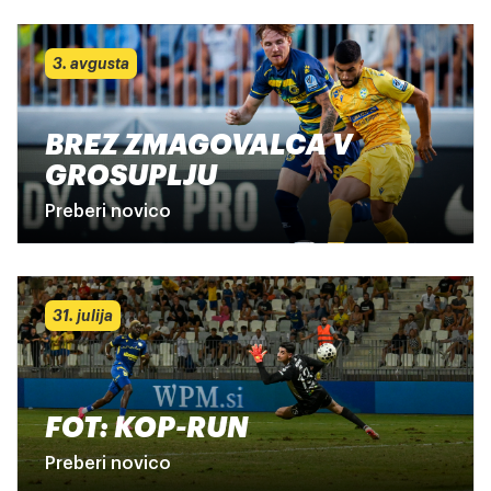
3. avgusta
BREZ ZMAGOVALCA V
GROSUPLJU
Preberi novico
31. julija
FOT: KOP-RUN
Preberi novico