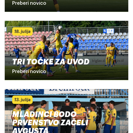
Preberi novico
18. julija
TRI TOČKE ZA UVOD
Preberi novico
13. julija
MLADINCI BODO
PRVENSTVO ZAČELI
AVGUSTA