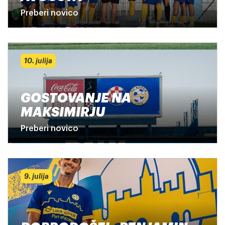
Preberi novico
10. julija
GOSTOVANJE NA
MAKSIMIRJU
Preberi novico
9. julija