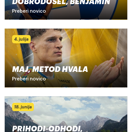
DOBRODOŠEL, BENJAMIN
Preberi novico
4. julija
MAJ, METOD HVALA
Preberi novico
18. junija
PRIHODI-ODHODI,