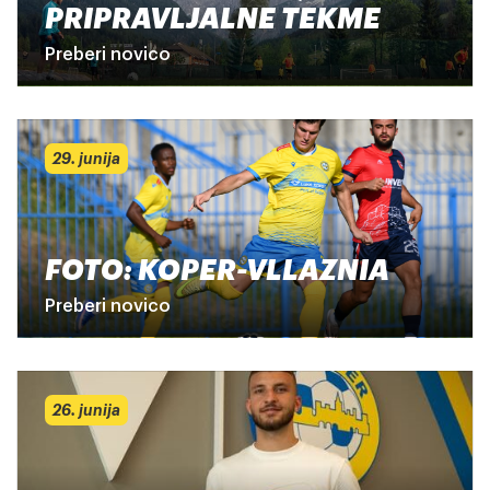
PRIPRAVLJALNE TEKME
Preberi novico
29. junija
FOTO: KOPER-VLLAZNIA
Preberi novico
26. junija