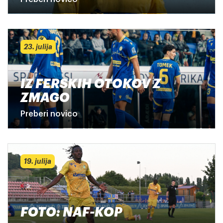
23. julija
IZ FERSKIH OTOKOV Z
ZMAGO
Preberi novico
19. julija
FOTO: NAF-KOP