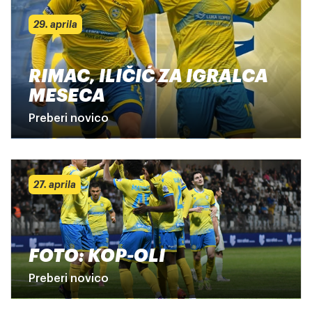
29. aprila
RIMAC, ILIČIĆ ZA IGRALCA
MESECA
Preberi novico
27. aprila
FOTO: KOP-OLI
Preberi novico