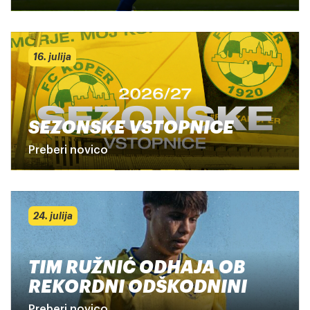
16. julija
SEZONSKE VSTOPNICE
Preberi novico
24. julija
TIM RUŽNIĆ ODHAJA OB
REKORDNI ODŠKODNINI
Preberi novico