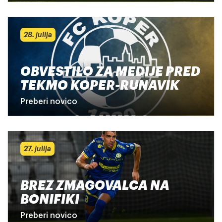
28. julija
OBVESTILO ZA MEDIJE PRED
TEKMO KOPER-RUNAVIK
Preberi novico
27. julija
BREZ ZMAGOVALCA NA
BONIFIKI
Preberi novico