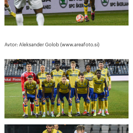
Avtor: Aleksander Golob (www.areafoto.si)