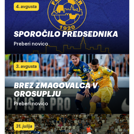
4. avgusta
SPOROČILO PREDSEDNIKA
Preberi novico
3. avgusta
BREZ ZMAGOVALCA V
GROSUPLJU
Preberi novico
31. julija