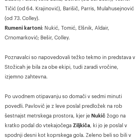
Tičić (od 64. Krajinović), Barišič, Parris, Mulahusejnović
(od 73. Colley).
Rumeni kartoni
: Nukić, Tomić, Elšnik, Aldair,
Crnomarković; Bešir, Colley.
Poznavalci so napovedovali težko tekmo in predstava v
Stožicah je bila za obe ekipi, tudi zaradi vročine,
izjemno zahtevna.
Po uvodnem otipavanju so domači v sedmi minuti
povedli. Pavlovič je z leve poslal predložek na rob
šestnajst metrskega prostora, kjer je
Nukič
žogo na
kratko podal do vtekajočega
Ziljkiča
, ki jo je poslal v
spodnji desni kot koprskega gola. Zeleno beli so bili v