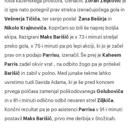
roba kazenskega prostora, izenačili.
Zoran Zeljković
je
iz igre nato potegnil prav strelca izenačujočega gola in
Vešnerja Tičiča
, ter vanjo poslal
Žana Beširja
in
Nikolo Krajinoviča
. Koprčani so bili še naprej boljša
ekipa. Razigrani
Maks Barišič
je v 73-i minuti streljal
preko gola, v 75-i minuti pa po lepi akciji, ki jo je začel
prav on s podajo
Parrisu
, izenačil. Še prej je
Kaheem
Parris
zadel okvir vrat , na odbito žogo pa je pritekel
Barišič
in zabil v polno. Med junake tekme lahko
uvrstimo tudi Davida Adama, ki je še pred koncem
prvega polčasa zamenjal poškodovanega
Goluboviča
in v 81-i minuti odlično odbil nevaren strel
Ziljkiča
.
Končni rezultat pa je po asistenci
Parrisa
v 91-i minuti
postavil
Maks Barišič
, prvo ime derbija v Stožicah.