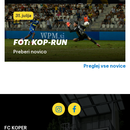
31. julija
FOT: KOP-RUN
Preberi novico
Preglej vse novice
FC KOPER