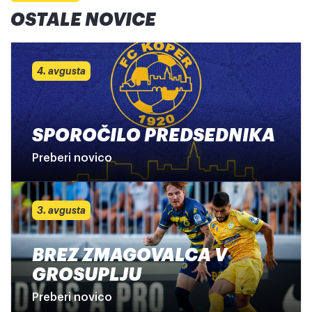
OSTALE NOVICE
4. avgusta
SPOROČILO PREDSEDNIKA
Preberi novico
3. avgusta
BREZ ZMAGOVALCA V
GROSUPLJU
Preberi novico