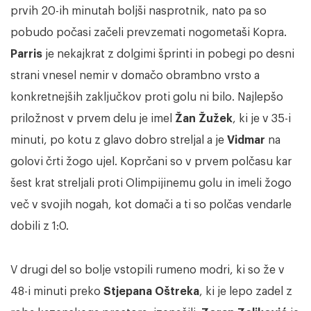
prvih 20-ih minutah boljši nasprotnik, nato pa so
pobudo počasi začeli prevzemati nogometaši Kopra.
Parris
je nekajkrat z dolgimi šprinti in pobegi po desni
strani vnesel nemir v domačo obrambno vrsto a
konkretnejših zaključkov proti golu ni bilo. Najlepšo
priložnost v prvem delu je imel
Žan Žužek
, ki je v 35-i
minuti, po kotu z glavo dobro streljal a je
Vidmar
na
golovi črti žogo ujel. Koprčani so v prvem polčasu kar
šest krat streljali proti Olimpijinemu golu in imeli žogo
več v svojih nogah, kot domači a ti so polčas vendarle
dobili z 1:0.
V drugi del so bolje vstopili rumeno modri, ki so že v
48-i minuti preko
Stjepana Oštreka
, ki je lepo zadel z