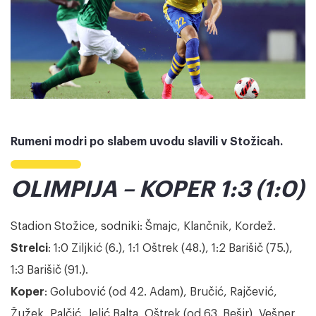
Rumeni modri po slabem uvodu slavili v Stožicah.
OLIMPIJA – KOPER 1:3 (1:0)
Stadion Stožice, sodniki: Šmajc, Klančnik, Kordež.
Strelci
: 1:0 Ziljkić (6.), 1:1 Oštrek (48.), 1:2 Barišič (75.),
1:3 Barišič (91.).
Koper
: Golubović (od 42. Adam), Bručić, Rajčević,
Žužek, Palčić, Jelić Balta, Oštrek (od 63. Bešir), Vešner