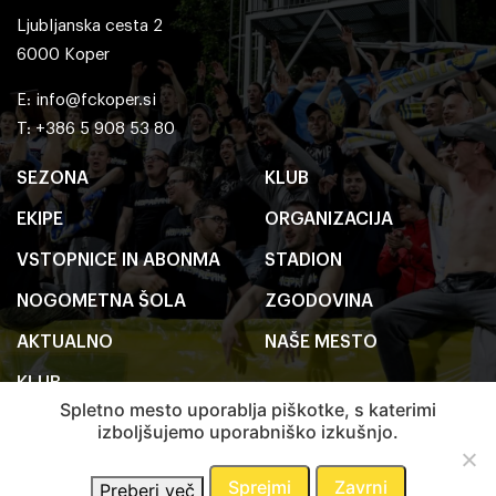
Ljubljanska cesta 2
6000 Koper
E:
info@fckoper.si
T: +386 5 908 53 80
SEZONA
KLUB
EKIPE
ORGANIZACIJA
VSTOPNICE IN ABONMA
STADION
NOGOMETNA ŠOLA
ZGODOVINA
AKTUALNO
NAŠE MESTO
KLUB
Spletno mesto uporablja piškotke, s katerimi
izboljšujemo uporabniško izkušnjo.
2020 FC Koper
Pravno obvestilo
Sprejmi
Zavrni
Preberi več