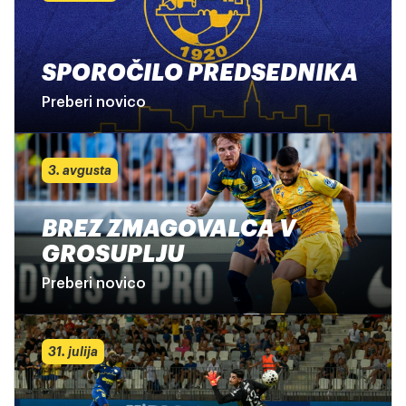
SPOROČILO PREDSEDNIKA
Preberi novico
3. avgusta
BREZ ZMAGOVALCA V
GROSUPLJU
Preberi novico
31. julija