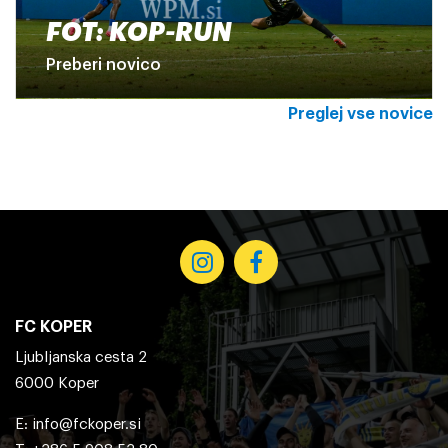
FOT: KOP-RUN
Preberi novico
Preglej vse novice
FC KOPER
Ljubljanska cesta 2
6000 Koper
E:
info@fckoper.si