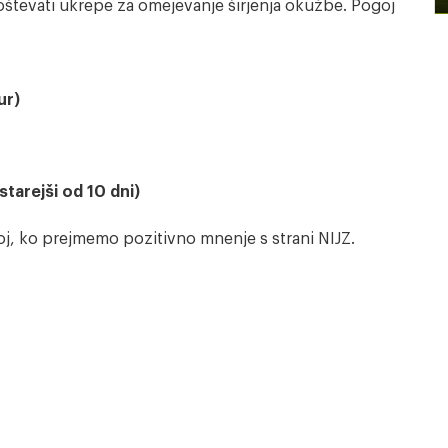
števati ukrepe za omejevanje širjenja okužbe. Pogoj
ur)
 starejši od 10 dni)
j, ko prejmemo pozitivno mnenje s strani NIJZ.