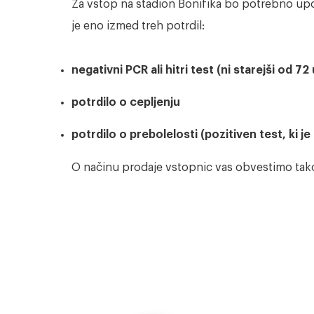
Za vstop na stadion Bonifika bo potrebno upo
je eno izmed treh potrdil:
negativni PCR ali hitri test (ni starejši od 72 
potrdilo o cepljenju
potrdilo o prebolelosti (pozitiven test, ki je
O načinu prodaje vstopnic vas obvestimo tako