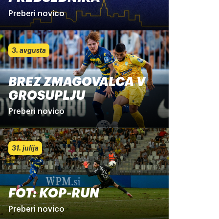
Preberi novico
3. avgusta
BREZ ZMAGOVALCA V
GROSUPLJU
Preberi novico
31. julija
FOT: KOP-RUN
Preberi novico