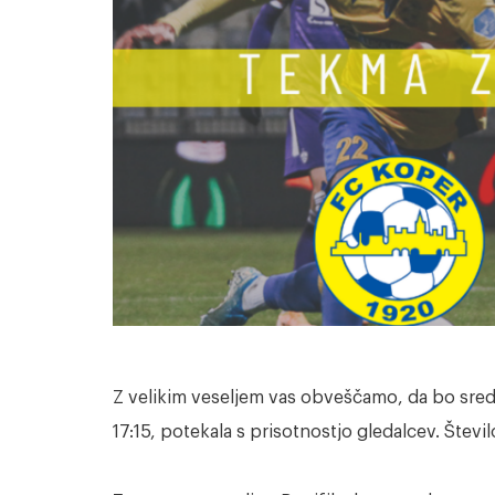
Z velikim veseljem vas obveščamo, da bo sred
17:15, potekala s prisotnostjo gledalcev. Števi