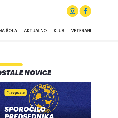
A ŠOLA
AKTUALNO
KLUB
VETERANI
OSTALE NOVICE
4. avgusta
SPOROČILO
PREDSEDNIKA