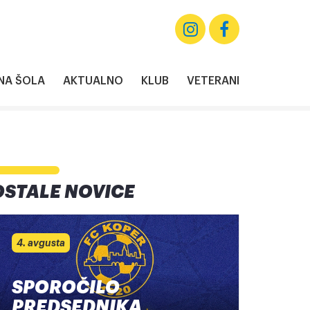
A ŠOLA
AKTUALNO
KLUB
VETERANI
OSTALE NOVICE
4. avgusta
SPOROČILO
PREDSEDNIKA