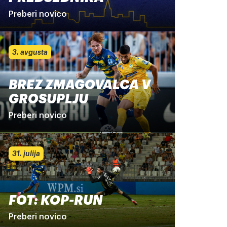
Preberi novico
3. avgusta
BREZ ZMAGOVALCA V
GROSUPLJU
Preberi novico
31. julija
FOT: KOP-RUN
Preberi novico