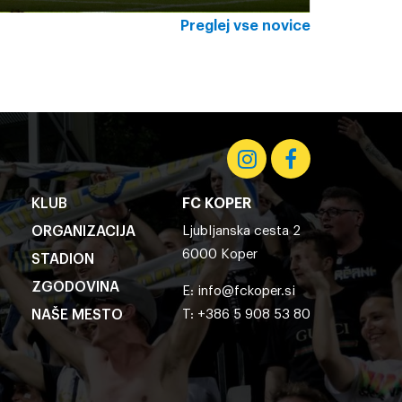
Preglej vse novice
KLUB
FC KOPER
ORGANIZACIJA
Ljubljanska cesta 2
6000 Koper
STADION
ZGODOVINA
E:
info@fckoper.si
NAŠE MESTO
T: +386 5 908 53 80