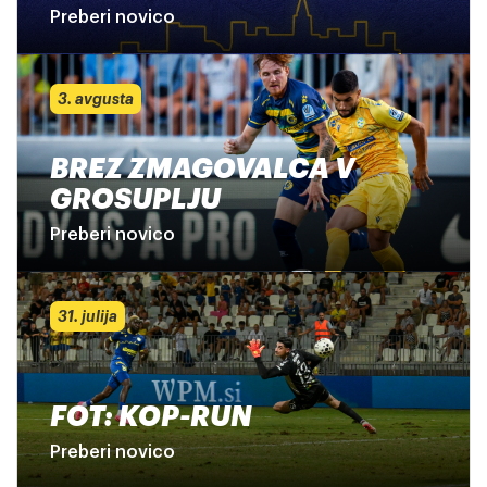
Preberi novico
3. avgusta
BREZ ZMAGOVALCA V
GROSUPLJU
Preberi novico
31. julija
FOT: KOP-RUN
Preberi novico