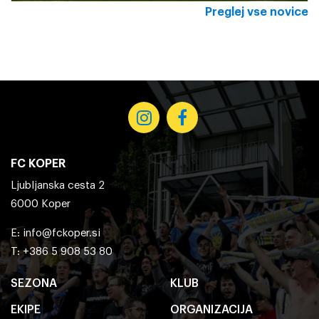
Preglej vse novice
FC KOPER
Ljubljanska cesta 2
6000 Koper
E:
info@fckoper.si
T: +386 5 908 53 80
SEZONA
KLUB
EKIPE
ORGANIZACIJA