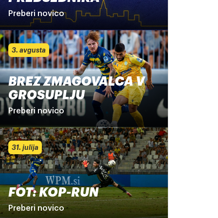
Preberi novico
3. avgusta
BREZ ZMAGOVALCA V
GROSUPLJU
Preberi novico
31. julija
FOT: KOP-RUN
Preberi novico