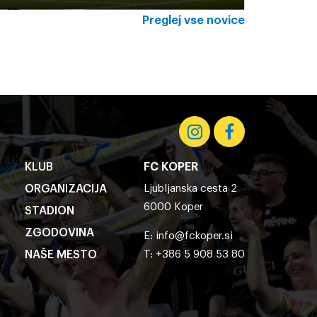
Preglej vse novice
KLUB
FC KOPER
ORGANIZACIJA
Ljubljanska cesta 2
6000 Koper
STADION
ZGODOVINA
E:
info@fckoper.si
NAŠE MESTO
T: +386 5 908 53 80