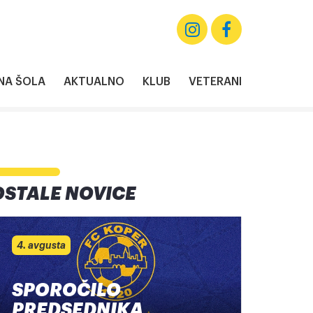
A ŠOLA
AKTUALNO
KLUB
VETERANI
OSTALE NOVICE
4. avgusta
SPOROČILO
PREDSEDNIKA