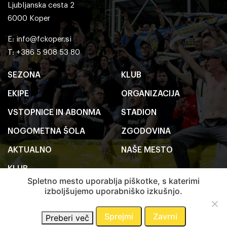
Ljubljanska cesta 2
6000 Koper
E:
info@fckoper.si
T: +386 5 908 53 80
SEZONA
KLUB
EKIPE
ORGANIZACIJA
VSTOPNICE IN ABONMA
STADION
NOGOMETNA ŠOLA
ZGODOVINA
AKTUALNO
NAŠE MESTO
KLUB
Spletno mesto uporablja piškotke, s katerimi
izboljšujemo uporabniško izkušnjo.
2020 FC Koper
Pravno obvestilo
Sprejmi
Zavrni
Preberi več
Avtorji:
Emigma