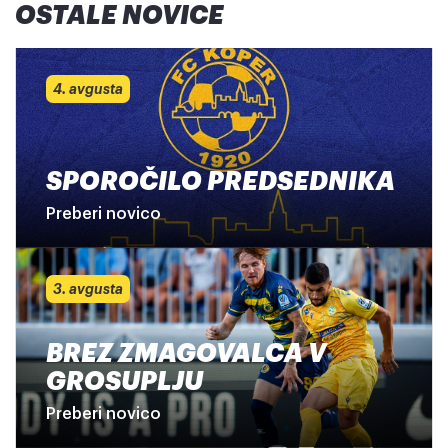
OSTALE NOVICE
4. avgusta
SPOROČILO PREDSEDNIKA
Preberi novico
3. avgusta
BREZ ZMAGOVALCA V
GROSUPLJU
Preberi novico