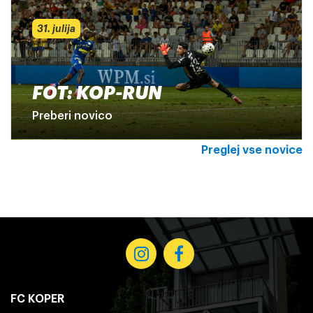
31. julija
FOT: KOP-RUN
Preberi novico
Preglej vse novice
FC KOPER