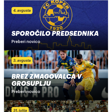
4. avgusta
SPOROČILO PREDSEDNIKA
Preberi novico
3. avgusta
BREZ ZMAGOVALCA V
GROSUPLJU
Preberi novico
31. julija