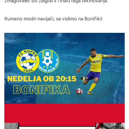
zmagovalec bo zaigral v finalu tega tekmovanja.
Rumeno modri navijači, se vidimo na Bonifiki!