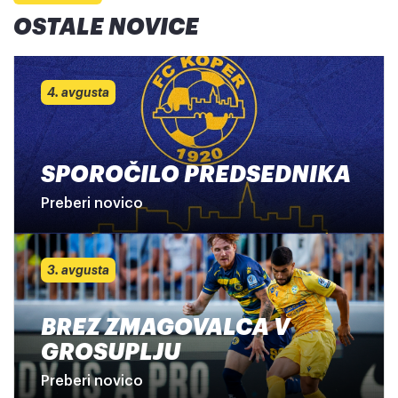
OSTALE NOVICE
4. avgusta
SPOROČILO PREDSEDNIKA
Preberi novico
3. avgusta
BREZ ZMAGOVALCA V
GROSUPLJU
Preberi novico