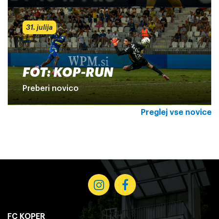
31. julija
FOT: KOP-RUN
Preberi novico
Preglej vse novice
FC KOPER