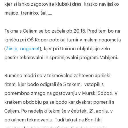
kjer si lahko zagotovite klubski dres, kratko navijaško
majico, trenirko, šal,….
Tekma s Celjem se bo začela ob 20:15. Pred tem bo na
igrišču pri OŠ Koper potekal turnir v malem nogometu
(
Živijo, nogomet
), kjer pri Unionu obljubljajo zelo
pester tekmovalni in spremljevalni program. Vabljeni.
Rumeno modri so v tekmovalno zahteven aprilski
ritem, kjer bodo odigrali še 5 tekem, vstopili s
pomembno zmago na gostovanju v Murski Soboti. V
kratkem obdobju pa se bodo kar dvakrat pomerili s
Celjem. Po nedeljski tekmi še v četrtek, 21. aprila, v
pokalnem tekmovanju. Tudi takrat na Bonifiki,