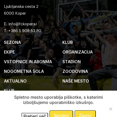
Ljubljanska cesta 2
6000 Koper
E:
info@fckoper.si
T: +386 5 908 53 80
SEZONA
KLUB
EKIPE
ORGANIZACIJA
VSTOPNICE IN ABONMA
STADION
NOGOMETNA ŠOLA
ZGODOVINA
AKTUALNO
NAŠE MESTO
KLUB
Spletno mesto uporablja piškotke, s katerimi
izboljšujemo uporabniško izkušnjo.
2020 FC Koper
Pravno obvestilo
Sprejmi
Zavrni
Preberi več