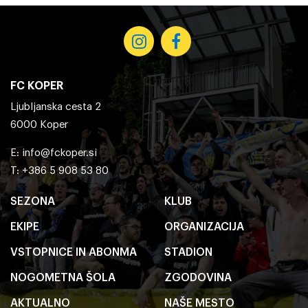
FC KOPER
Ljubljanska cesta 2
6000 Koper
E:
info@fckoper.si
T: +386 5 908 53 80
SEZONA
KLUB
EKIPE
ORGANIZACIJA
VSTOPNICE IN ABONMA
STADION
NOGOMETNA ŠOLA
ZGODOVINA
AKTUALNO
NAŠE MESTO