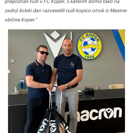
prepoznali tudi v FC Koper, s katerim bomo tako na
zadnji šolski dan razveselili tudi kopico otrok iz Mestne
občine Koper.”