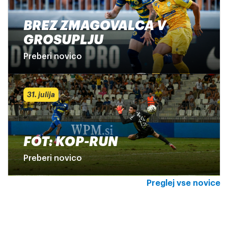
BREZ ZMAGOVALCA V
GROSUPLJU
Preberi novico
31. julija
FOT: KOP-RUN
Preberi novico
Preglej vse novice