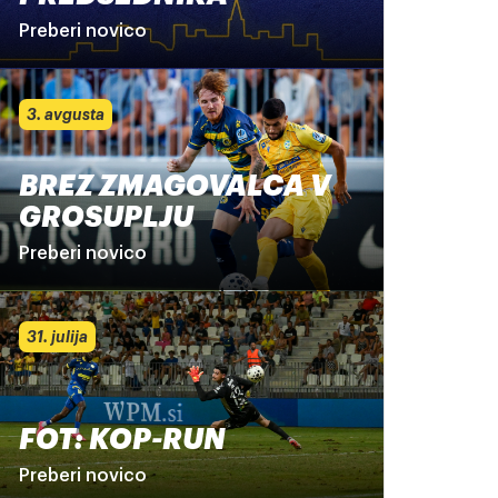
Preberi novico
3. avgusta
BREZ ZMAGOVALCA V
GROSUPLJU
Preberi novico
31. julija
FOT: KOP-RUN
Preberi novico