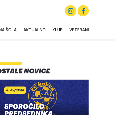
A ŠOLA
AKTUALNO
KLUB
VETERANI
OSTALE NOVICE
4. avgusta
SPOROČILO
PREDSEDNIKA