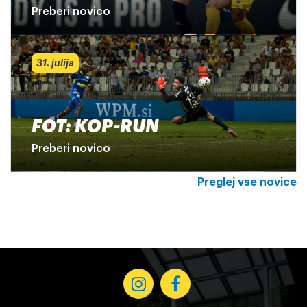
Preberi novico
31. julija
FOT: KOP-RUN
Preberi novico
Preglej vse novice