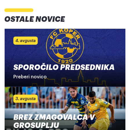
OSTALE NOVICE
4. avgusta
SPOROČILO PREDSEDNIKA
Preberi novico
3. avgusta
BREZ ZMAGOVALCA V
GROSUPLJU