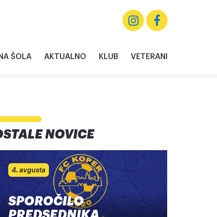
A ŠOLA
AKTUALNO
KLUB
VETERANI
OSTALE NOVICE
4. avgusta
SPOROČILO
PREDSEDNIKA