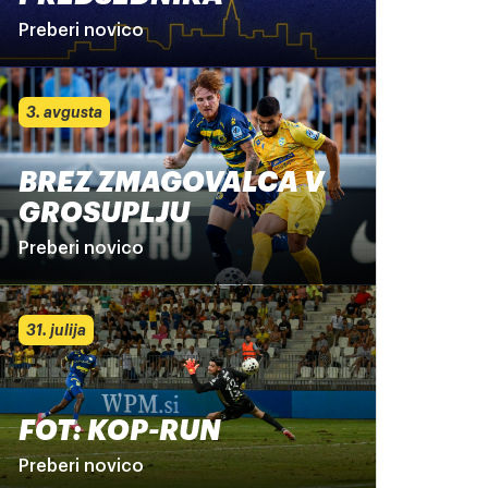
Preberi novico
3. avgusta
BREZ ZMAGOVALCA V
GROSUPLJU
Preberi novico
31. julija
FOT: KOP-RUN
Preberi novico