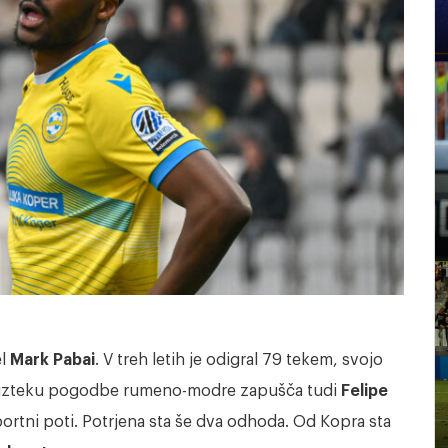
el
Mark Pabai
. V treh letih je odigral 79 tekem, svojo
o izteku pogodbe rumeno-modre zapušča tudi
Felipe
portni poti. Potrjena sta še dva odhoda. Od Kopra sta