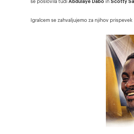
se poslovila tudi
Abdulaye Dabo
in
Scotty S
Igralcem se zahvaljujemo za njihov prispevek i