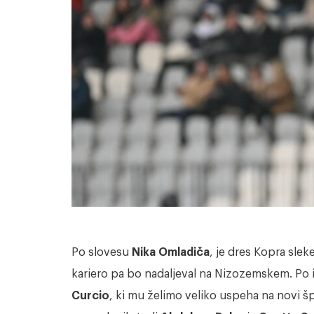
Po slovesu
Nika Omladiča
, je dres Kopra slek
kariero pa bo nadaljeval na Nizozemskem. P
Curcio
, ki mu želimo veliko uspeha na novi š