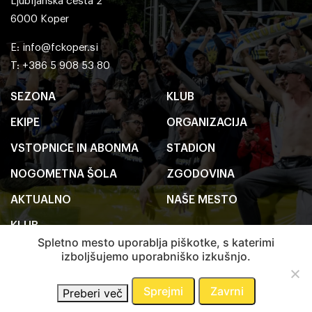
Ljubljanska cesta 2
6000 Koper
E:
info@fckoper.si
T: +386 5 908 53 80
SEZONA
KLUB
EKIPE
ORGANIZACIJA
VSTOPNICE IN ABONMA
STADION
NOGOMETNA ŠOLA
ZGODOVINA
AKTUALNO
NAŠE MESTO
KLUB
Spletno mesto uporablja piškotke, s katerimi
izboljšujemo uporabniško izkušnjo.
2020 FC Koper
Pravno obvestilo
Sprejmi
Zavrni
Preberi več
Avtorji:
Emigma