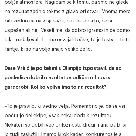
boljša atmosfera. Nagibam se k temu, da smo ne glede
na rezultat zadnje tekme z glavo pri stvari. Vnema more
biti vedno na najvišji ravni, ne glede na to, če si
uspešen ali ne. Veseli me, da dobro igramo in če bomo
tako nadaljevali, bomo osvajali točke, to je bistvo. Tisti
fantje, ki so na voljo imajo veliko željo. »
Dare Vršič je po tekmi z Olimpijo izpostavil, da so
posledica dobrih rezultatov odlični odnosi v
garderobi. Koliko vpliva ima to na rezultat?
»To je pravilo, ki vedno velja. Pomembno je, da se vsi
počutijo del ekipe, vsak nekaj doda k rezultatu.
Nekateri so dobili več priložnosti, drugi manj, pa bi si
jo tudi zaslužili. Imamo širok kader, konkurenca je s