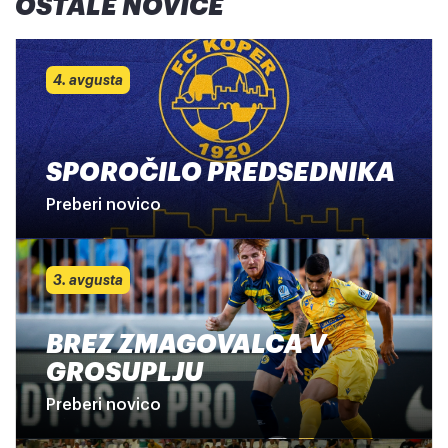
OSTALE NOVICE
4. avgusta
SPOROČILO PREDSEDNIKA
Preberi novico
3. avgusta
BREZ ZMAGOVALCA V
GROSUPLJU
Preberi novico