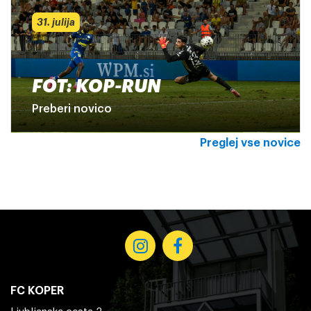
31. julija
FOT: KOP-RUN
Preberi novico
Preglej vse novice
FC KOPER