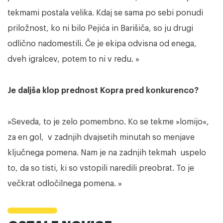
tekmami postala velika. Kdaj se sama po sebi ponudi
priložnost, ko ni bilo Pejića in Barišiča, so ju drugi
odlično nadomestili. Če je ekipa odvisna od enega,
dveh igralcev, potem to ni v redu. »
Je daljša klop prednost Kopra pred konkurenco?
»Seveda, to je zelo pomembno. Ko se tekme »lomijo«,
za en gol, v zadnjih dvajsetih minutah so menjave
ključnega pomena. Nam je na zadnjih tekmah uspelo
to, da so tisti, ki so vstopili naredili preobrat. To je
večkrat odločilnega pomena. »