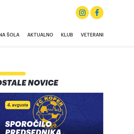
A ŠOLA
AKTUALNO
KLUB
VETERANI
OSTALE NOVICE
4. avgusta
SPOROČILO
PREDSEDNIKA