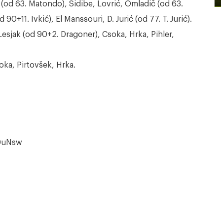
r (od 63. Matondo), Sidibe, Lovrić, Omladič (od 63.
0+11. Ivkić), El Manssouri, D. Jurić (od 77. T. Jurić).
Lesjak (od 90+2. Dragoner), Csoka, Hrka, Pihler,
oka, Pirtovšek, Hrka.
0uNsw