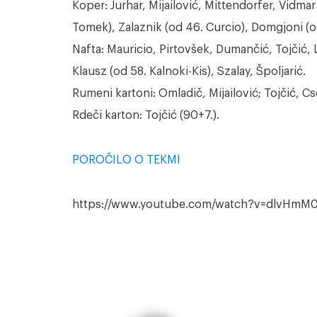
Koper: Jurhar, Mijailović, Mittendorfer, Vidma
Tomek), Zalaznik (od 46. Curcio), Domgjoni (od 9
Nafta: Mauricio, Pirtovšek, Dumančić, Tojčić, 
Klausz (od 58. Kalnoki-Kis), Szalay, Špoljarić.
Rumeni kartoni: Omladič, Mijailović; Tojčić, Cs
Rdeči karton: Tojčić (90+7.).
POROČILO O TEKMI
https://www.youtube.com/watch?v=dlvHmM