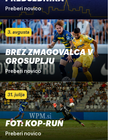
Preberi novico
3. avgusta
BREZ ZMAGOVALCA V
GROSUPLJU
Preberi novico
31. julija
FOT: KOP-RUN
Preberi novico