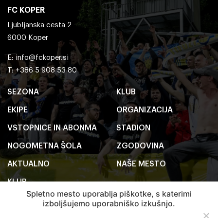
FC KOPER
Ljubljanska cesta 2
6000 Koper
E:
info@fckoper.si
T: +386 5 908 53 80
SEZONA
KLUB
EKIPE
ORGANIZACIJA
VSTOPNICE IN ABONMA
STADION
NOGOMETNA ŠOLA
ZGODOVINA
AKTUALNO
NAŠE MESTO
KLUB
Spletno mesto uporablja piškotke, s katerimi
izboljšujemo uporabniško izkušnjo.