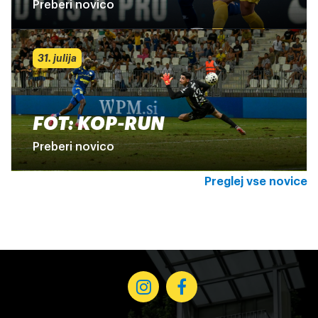
Preberi novico
31. julija
FOT: KOP-RUN
Preberi novico
Preglej vse novice