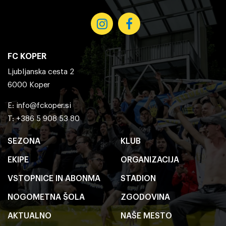
FC KOPER
Ljubljanska cesta 2
6000 Koper
E:
info@fckoper.si
T: +386 5 908 53 80
SEZONA
KLUB
EKIPE
ORGANIZACIJA
VSTOPNICE IN ABONMA
STADION
NOGOMETNA ŠOLA
ZGODOVINA
AKTUALNO
NAŠE MESTO