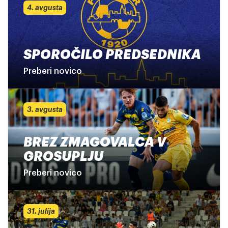
4. avgusta
SPOROČILO PREDSEDNIKA
Preberi novico
3. avgusta
BREZ ZMAGOVALCA V
GROSUPLJU
Preberi novico
31. julija