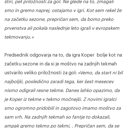
štiri, pet priložnosti za gol. Ne glede na to, zmagali
smo in gremo naprej, ostajamo v igri. Kot sem rekel že
na začetku sezone, prepričan sem, da bomo preko
prvenstva ali pokala naslednje leto igrali v evropskem
tekmovanju.«
Predsednik odgovarja na to, da igra Koper bolje kot na
začetku sezone in da si je moštvo na zadnjih tekmah
ustvarilo veliko priložnosti za gol:
»Vemo, da start ni bil
najboljši, posledično zaradi tega, ker šest mesecev
nismo odigrali resne tekme. Danes lahko opazimo, da
je Koper iz tekme v tekmo močnejši. Z novimi igralci
smo ogromno pridobili in zagotovo imamo moštvo za
sam vrh. Na zadnjih tekmah so fantje to dokazali,
ampak gremo tekmo po tekmi, . Prepričan sem, da se