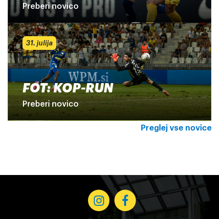
Preberi novico
31. julija
FOT: KOP-RUN
Preberi novico
Preglej vse novice