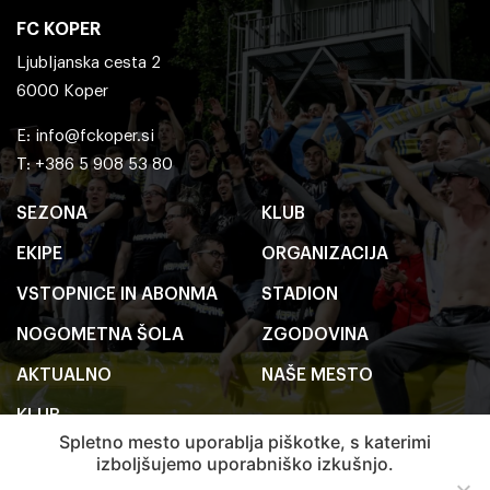
FC KOPER
Ljubljanska cesta 2
6000 Koper
E:
info@fckoper.si
T: +386 5 908 53 80
SEZONA
KLUB
EKIPE
ORGANIZACIJA
VSTOPNICE IN ABONMA
STADION
NOGOMETNA ŠOLA
ZGODOVINA
AKTUALNO
NAŠE MESTO
KLUB
Spletno mesto uporablja piškotke, s katerimi
izboljšujemo uporabniško izkušnjo.