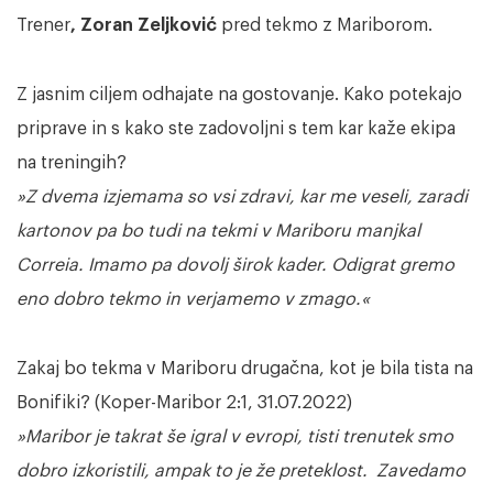
Trener
, Zoran Zeljković
pred tekmo z Mariborom.
Z jasnim ciljem odhajate na gostovanje. Kako potekajo
priprave in s kako ste zadovoljni s tem kar kaže ekipa
na treningih?
»Z dvema izjemama so vsi zdravi, kar me veseli, zaradi
kartonov pa bo tudi na tekmi v Mariboru manjkal
Correia. Imamo pa dovolj širok kader. Odigrat gremo
eno dobro tekmo in verjamemo v zmago.«
Zakaj bo tekma v Mariboru drugačna, kot je bila tista na
Bonifiki? (Koper-Maribor 2:1, 31.07.2022)
»Maribor je takrat še igral v evropi, tisti trenutek smo
dobro izkoristili, ampak to je že preteklost. Zavedamo