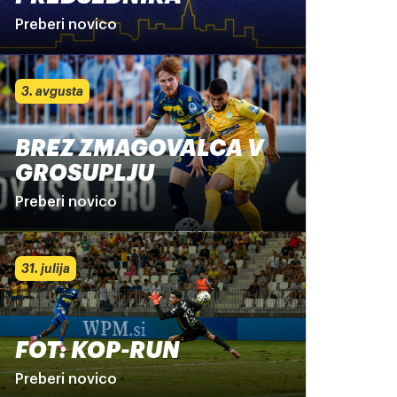
Preberi novico
3. avgusta
BREZ ZMAGOVALCA V
GROSUPLJU
Preberi novico
31. julija
FOT: KOP-RUN
Preberi novico