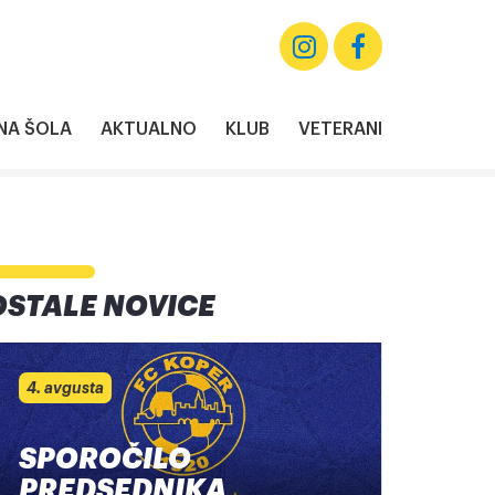
A ŠOLA
AKTUALNO
KLUB
VETERANI
OSTALE NOVICE
4. avgusta
SPOROČILO
PREDSEDNIKA