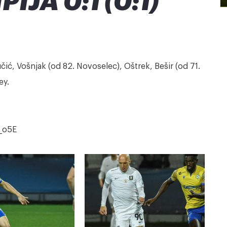
IJA 0:1 (0:1)
čić, Vošnjak (od 82. Novoselec), Oštrek, Bešir (od 71.
ey.
_o5E