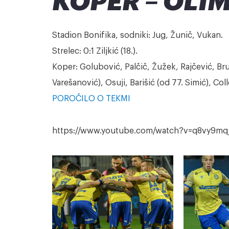
KOPER – OLIMP
Stadion Bonifika, sodniki: Jug, Žunič, Vukan.
Strelec: 0:1 Ziljkić (18.).
Koper: Golubović, Palčič, Žužek, Rajčević, Bru
Varešanović), Osuji, Barišić (od 77. Simić), Coll
POROČILO O TEKMI
https://www.youtube.com/watch?v=q8vy9mq