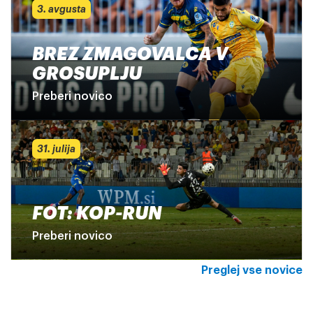
3. avgusta
BREZ ZMAGOVALCA V
GROSUPLJU
Preberi novico
31. julija
FOT: KOP-RUN
Preberi novico
Preglej vse novice