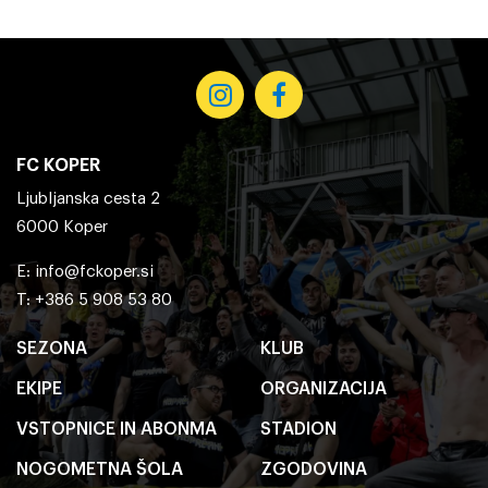
FC KOPER
Ljubljanska cesta 2
6000 Koper
E:
info@fckoper.si
T: +386 5 908 53 80
SEZONA
KLUB
EKIPE
ORGANIZACIJA
VSTOPNICE IN ABONMA
STADION
NOGOMETNA ŠOLA
ZGODOVINA