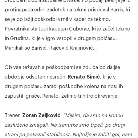
Stožicah izločili aktualne prvake! Po podaji Beširja je iz
protinapada edini zadetek na tekmi prispeval Parris, ki
se je po lažji poškodbi vrnil v kader za tekmo.
Povratnika sta tudi kapetan Guberac, ki je začel tekmo
in Grudina, ki je v igro vstopil v drugem polčasu.
Manjkali so Barišić, Rajčević,Krajinović,..
Ob vse težavah s poškodbami se zdi, da bo daljše
obdobje odsoten nesrečni
Renato Simić
, ki je v
drugem polčasu zaradi poškodbe kolena na nosilih
zapustil igrišče. Renato, želimo ti hitro okrevanje!
Trener,
Zoran Zeljković
:
“Milsim, da smo na koncu
zasluženo zmagali. Na trenutke smo trpeli, po drugi
strani pa pokazali stabilnost. Najtežje je zabiti gol, nam