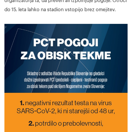
organizatorja ta, da preveri ali izpolnjuje pogoje. Otroci
do 15. leta lahko na stadion vstopijo brez omejitev.