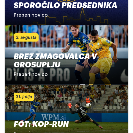
SPOROČILO PREDSEDNIKA
Preberi novico
3. avgusta
BREZ ZMAGOVALCA V
GROSUPLJU
Preberi novico
31. julija
FOT: KOP-RUN