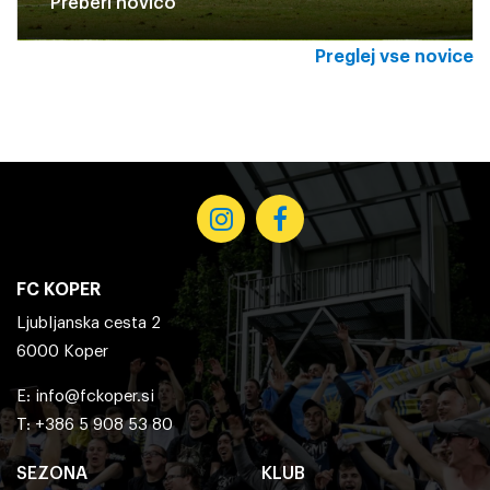
Preberi novico
Preglej vse novice
FC KOPER
Ljubljanska cesta 2
6000 Koper
E:
info@fckoper.si
T: +386 5 908 53 80
SEZONA
KLUB