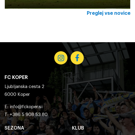
Preglej vse novice
FC KOPER
Ljubljanska cesta 2
6000 Koper
E:
info@fckoper.si
T: +386 5 908 53 80
SEZONA
KLUB