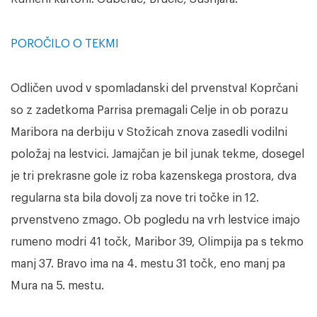
POROČILO O TEKMI
Odličen uvod v spomladanski del prvenstva! Koprčani
so z zadetkoma Parrisa premagali Celje in ob porazu
Maribora na derbiju v Stožicah znova zasedli vodilni
položaj na lestvici. Jamajčan je bil junak tekme, dosegel
je tri prekrasne gole iz roba kazenskega prostora, dva
regularna sta bila dovolj za nove tri točke in 12.
prvenstveno zmago. Ob pogledu na vrh lestvice imajo
rumeno modri 41 točk, Maribor 39, Olimpija pa s tekmo
manj 37. Bravo ima na 4. mestu 31 točk, eno manj pa
Mura na 5. mestu.