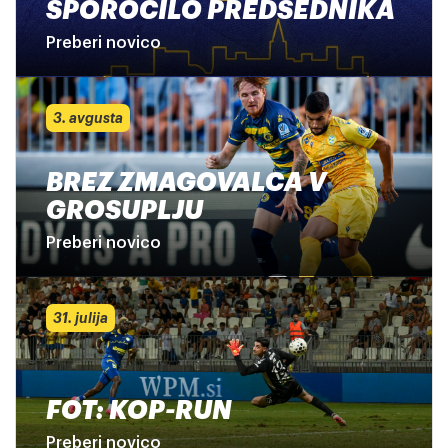
SPOROČILO PREDSEDNIKA
Preberi novico
3. avgusta
BREZ ZMAGOVALCA V
GROSUPLJU
Preberi novico
31. julija
FOT: KOP-RUN
Preberi novico