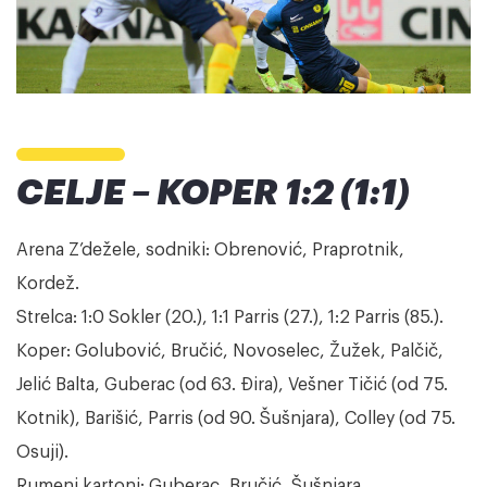
CELJE – KOPER 1:2 (1:1)
Arena Z’dežele, sodniki: Obrenović, Praprotnik,
Kordež.
Strelca: 1:0 Sokler (20.), 1:1 Parris (27.), 1:2 Parris (85.).
Koper: Golubović, Bručić, Novoselec, Žužek, Palčič,
Jelić Balta, Guberac (od 63. Đira), Vešner Tičić (od 75.
Kotnik), Barišić, Parris (od 90. Šušnjara), Colley (od 75.
Osuji).
Rumeni kartoni: Guberac, Bručić, Šušnjara.