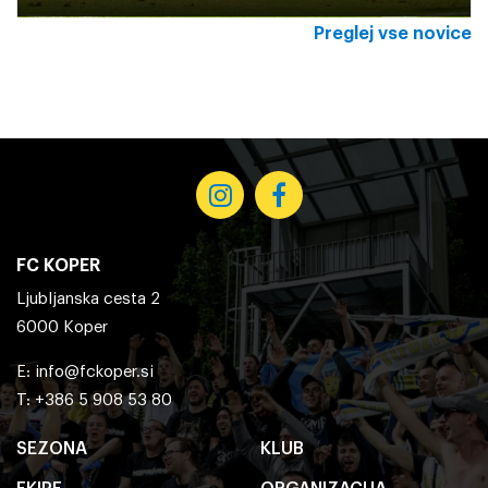
Preglej vse novice
FC KOPER
Ljubljanska cesta 2
6000 Koper
E:
info@fckoper.si
T: +386 5 908 53 80
SEZONA
KLUB