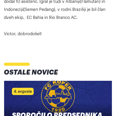
dodal 10 asistenc. Igral je tudi v Albaniji(Flamutari) in
Indoneziji(Semen Pedang), v rodni Braziliji je bil član
dveh ekip, EC Bahia in Rio Branco AC.
Victor, dobrodošel!
OSTALE NOVICE
4. avgusta
SPOROČILO PREDSEDNIKA