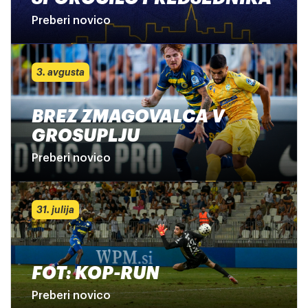
Preberi novico
3. avgusta
BREZ ZMAGOVALCA V
GROSUPLJU
Preberi novico
31. julija
FOT: KOP-RUN
Preberi novico