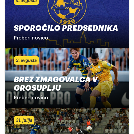
4. avgusta
SPOROČILO PREDSEDNIKA
Preberi novico
3. avgusta
BREZ ZMAGOVALCA V
GROSUPLJU
Preberi novico
31. julija