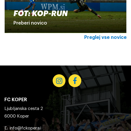
FOT: KOP-RUN
Preberi novico
Preglej vse novice
FC KOPER
Ljubljanska cesta 2
6000 Koper
E:
info@fckoper.si