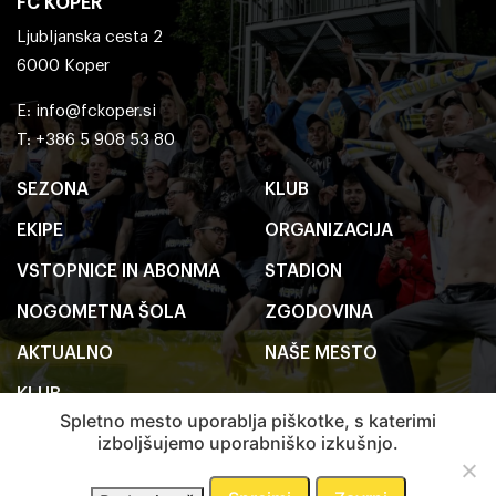
FC KOPER
Ljubljanska cesta 2
6000 Koper
E:
info@fckoper.si
T: +386 5 908 53 80
SEZONA
KLUB
EKIPE
ORGANIZACIJA
VSTOPNICE IN ABONMA
STADION
NOGOMETNA ŠOLA
ZGODOVINA
AKTUALNO
NAŠE MESTO
KLUB
Spletno mesto uporablja piškotke, s katerimi
izboljšujemo uporabniško izkušnjo.
2020 FC Koper
Pravno obvestilo