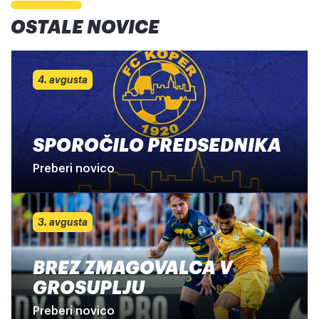
OSTALE NOVICE
4. avgusta
SPOROČILO PREDSEDNIKA
Preberi novico
3. avgusta
BREZ ZMAGOVALCA V
GROSUPLJU
Preberi novico