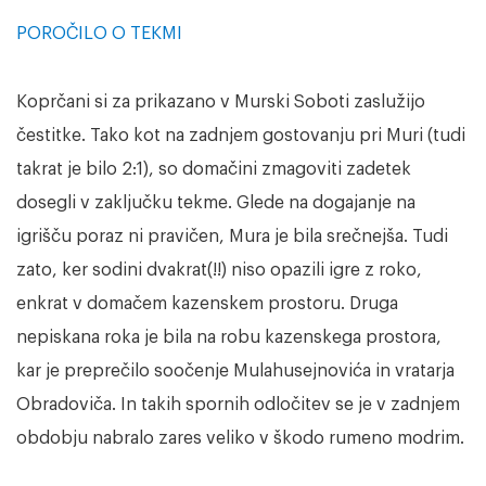
POROČILO O TEKMI
Koprčani si za prikazano v Murski Soboti zaslužijo
čestitke. Tako kot na zadnjem gostovanju pri Muri (tudi
takrat je bilo 2:1), so domačini zmagoviti zadetek
dosegli v zaključku tekme. Glede na dogajanje na
igrišču poraz ni pravičen, Mura je bila srečnejša. Tudi
zato, ker sodini dvakrat(!!) niso opazili igre z roko,
enkrat v domačem kazenskem prostoru. Druga
nepiskana roka je bila na robu kazenskega prostora,
kar je preprečilo soočenje Mulahusejnovića in vratarja
Obradoviča. In takih spornih odločitev se je v zadnjem
obdobju nabralo zares veliko v škodo rumeno modrim.