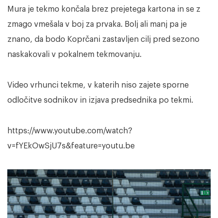
Mura je tekmo končala brez prejetega kartona in se z
zmago vmešala v boj za prvaka. Bolj ali manj pa je
znano, da bodo Koprčani zastavljen cilj pred sezono
naskakovali v pokalnem tekmovanju.
Video vrhunci tekme, v katerih niso zajete sporne
odločitve sodnikov in izjava predsednika po tekmi.
https://www.youtube.com/watch?
v=fYEkOwSjU7s&feature=youtu.be