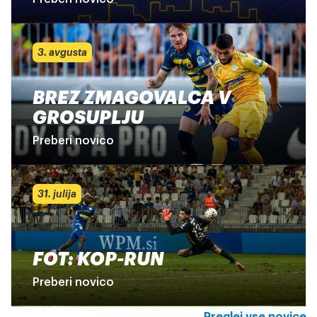
3. avgusta
BREZ ZMAGOVALCA V
GROSUPLJU
Preberi novico
31. julija
FOT: KOP-RUN
Preberi novico
Preglej vse novice