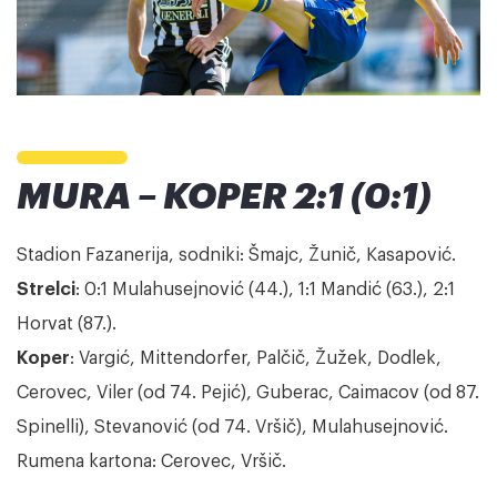
MURA – KOPER 2:1 (0:1)
Stadion Fazanerija, sodniki: Šmajc, Žunič, Kasapović.
Strelci
: 0:1 Mulahusejnović (44.), 1:1 Mandić (63.), 2:1
Horvat (87.).
Koper
: Vargić, Mittendorfer, Palčič, Žužek, Dodlek,
Cerovec, Viler (od 74. Pejić), Guberac, Caimacov (od 87.
Spinelli), Stevanović (od 74. Vršič), Mulahusejnović.
Rumena kartona: Cerovec, Vršič.