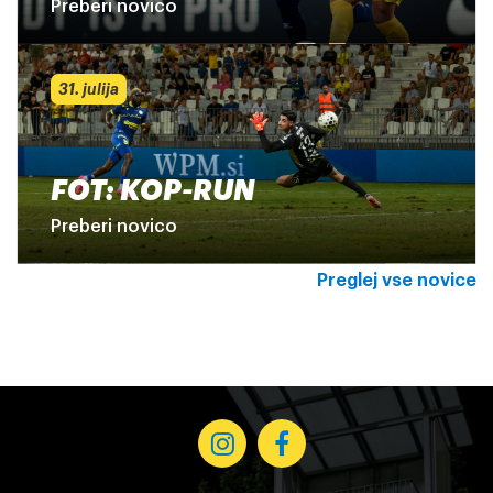
Preberi novico
31. julija
FOT: KOP-RUN
Preberi novico
Preglej vse novice