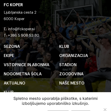
FC KOPER
Ljubljanska cesta 2
6000 Koper
E:
info@fckoper.si
T: +386 5 908 53 80
SEZONA
KLUB
EKIPE
ORGANIZACIJA
VSTOPNICE IN ABONMA
STADION
NOGOMETNA ŠOLA
ZGODOVINA
AKTUALNO
NAŠE MESTO
KLUB
Spletno mesto uporablja piškotke, s katerimi
izboljšujemo uporabniško izkušnjo.