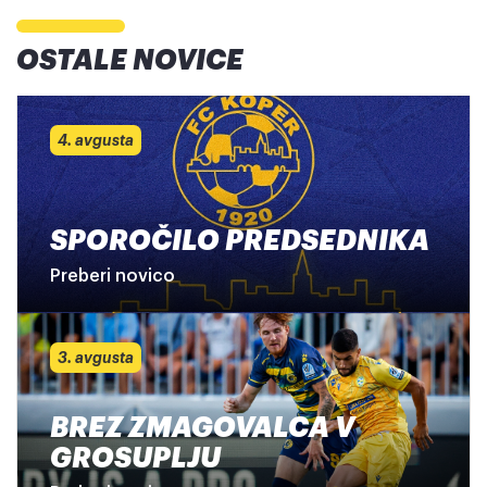
OSTALE NOVICE
4. avgusta
SPOROČILO PREDSEDNIKA
Preberi novico
3. avgusta
BREZ ZMAGOVALCA V
GROSUPLJU