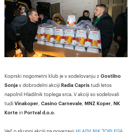
Koprski nogometni klub je v sodelovanju z
Gostilno
Sonja
v dobrodelni akciji
Radia Capris
tudi letos
napolnil Hladilnik toplega srca. V akciji so sodelovali
tudi
Vinakoper
,
Casino Carnevale
,
MNZ Koper
,
NK
Korte
in
Portval d.o.o
.
Več o skupni akciji na povezavi:
HLADILNIK TOPLEGA