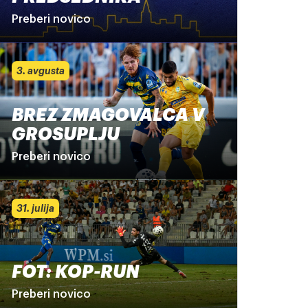
Preberi novico
3. avgusta
BREZ ZMAGOVALCA V
GROSUPLJU
Preberi novico
31. julija
FOT: KOP-RUN
Preberi novico