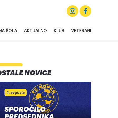
A ŠOLA
AKTUALNO
KLUB
VETERANI
OSTALE NOVICE
4. avgusta
SPOROČILO
PREDSEDNIKA