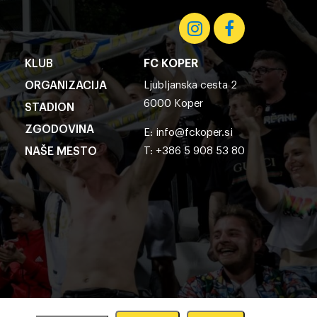
KLUB
FC KOPER
ORGANIZACIJA
Ljubljanska cesta 2
6000 Koper
STADION
ZGODOVINA
E:
info@fckoper.si
NAŠE MESTO
T: +386 5 908 53 80