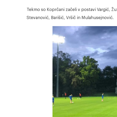
Tekmo so Koprčani začeli v postavi Vargić, Žuž
Stevanović, Barišić, Vršič in Mulahusejnović.