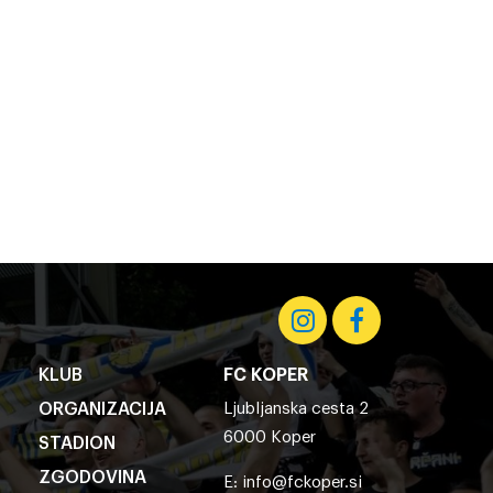
KLUB
FC KOPER
ORGANIZACIJA
Ljubljanska cesta 2
6000 Koper
STADION
ZGODOVINA
E:
info@fckoper.si