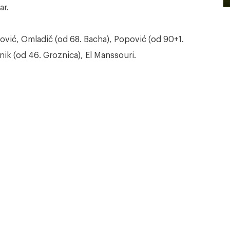
ar.
ilović, Omladič (od 68. Bacha), Popović (od 90+1.
nik (od 46. Groznica), El Manssouri.