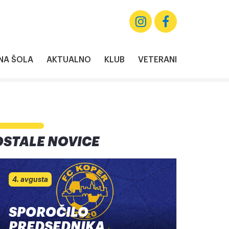
A ŠOLA
AKTUALNO
KLUB
VETERANI
OSTALE NOVICE
4. avgusta
SPOROČILO
PREDSEDNIKA