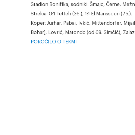
Stadion Bonifika, sodniki: Šmajc, Černe, Mežn
Strelca: 0:1 Tetteh (36.), 1:1 El Manssouri (75.).
Koper: Jurhar, Pabai, Ivkič, Mittendorfer, Mija
Bohar), Lovrić, Matondo (od 68. Simčić), Zalaz
POROČILO O TEKMI