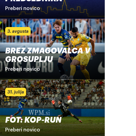
Preberi novico
3. avgusta
BREZ ZMAGOVALCA V
GROSUPLJU
Preberi novico
31. julija
FOT: KOP-RUN
Preberi novico