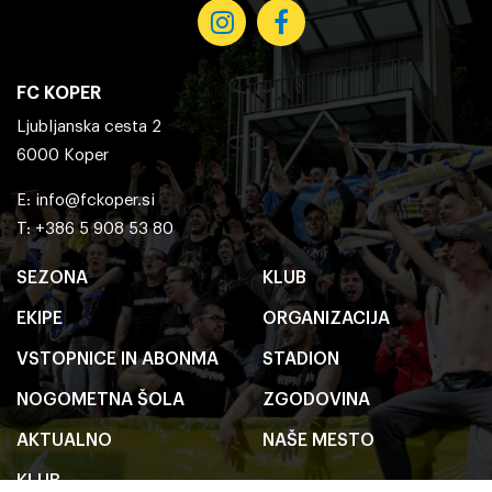
FC KOPER
Ljubljanska cesta 2
6000 Koper
E:
info@fckoper.si
T: +386 5 908 53 80
SEZONA
KLUB
EKIPE
ORGANIZACIJA
VSTOPNICE IN ABONMA
STADION
NOGOMETNA ŠOLA
ZGODOVINA
AKTUALNO
NAŠE MESTO
KLUB