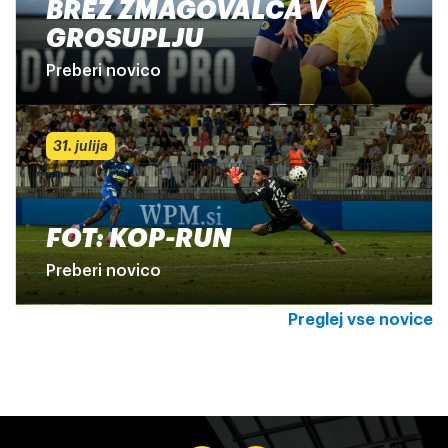
BREZ ZMAGOVALCA V
GROSUPLJU
Preberi novico
31. julija
FOT: KOP-RUN
Preberi novico
Preglej vse novice