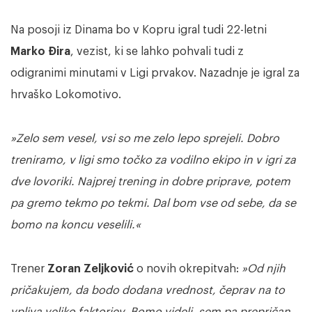
Na posoji iz Dinama bo v Kopru igral tudi 22-letni
Marko Đira
, vezist, ki se lahko pohvali tudi z
odigranimi minutami v Ligi prvakov. Nazadnje je igral za
hrvaško Lokomotivo.
»Zelo sem vesel, vsi so me zelo lepo sprejeli. Dobro
treniramo, v ligi smo točko za vodilno ekipo in v igri za
dve lovoriki. Najprej trening in dobre priprave, potem
pa gremo tekmo po tekmi. Dal bom vse od sebe, da se
bomo na koncu veselili.«
Trener
Zoran Zeljković
o novih okrepitvah:
»Od njih
pričakujem, da bodo dodana vrednost, čeprav na to