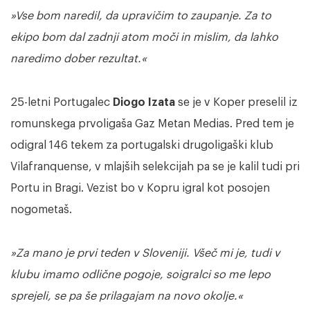
»Vse bom naredil, da upravičim to zaupanje. Za to
ekipo bom dal zadnji atom moči in mislim, da lahko
naredimo dober rezultat.«
25-letni Portugalec
Diogo Izata
se je v Koper preselil iz
romunskega prvoligaša Gaz Metan Medias. Pred tem je
odigral 146 tekem za portugalski drugoligaški klub
Vilafranquense, v mlajših selekcijah pa se je kalil tudi pri
Portu in Bragi. Vezist bo v Kopru igral kot posojen
nogometaš.
»Za mano je prvi teden v Sloveniji. Všeč mi je, tudi v
klubu imamo odlične pogoje, soigralci so me lepo
sprejeli, se pa še prilagajam na novo okolje.«