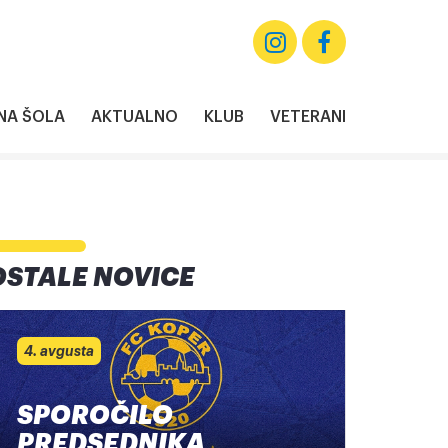
A ŠOLA
AKTUALNO
KLUB
VETERANI
OSTALE NOVICE
4. avgusta
SPOROČILO
PREDSEDNIKA