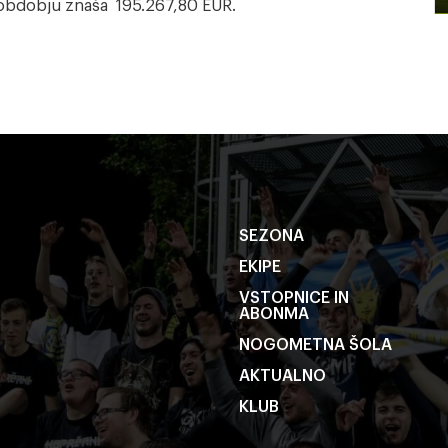
 obdobju znaša 195.267,80 EUR.
SEZONA
EKIPE
VSTOPNICE IN
ABONMA
NOGOMETNA ŠOLA
AKTUALNO
KLUB