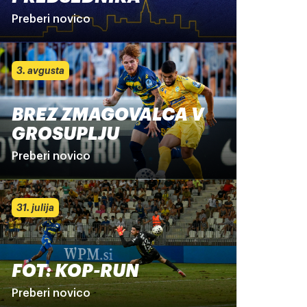
Preberi novico
3. avgusta
BREZ ZMAGOVALCA V
GROSUPLJU
Preberi novico
31. julija
FOT: KOP-RUN
Preberi novico