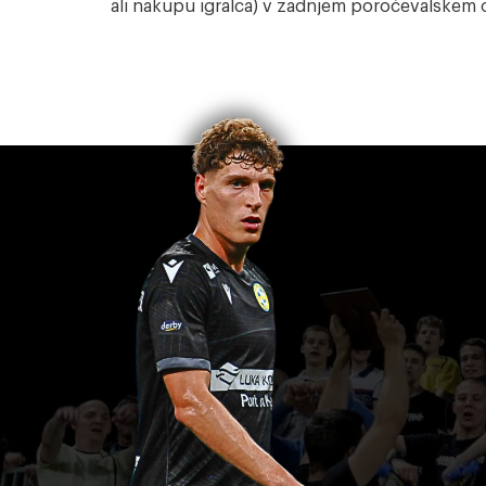
ali nakupu igralca) v zadnjem poročevalskem