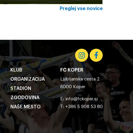
Preglej vse novice
KLUB
FC KOPER
ORGANIZACIJA
Ljubljanska cesta 2
6000 Koper
STADION
ZGODOVINA
E:
info@fckoper.si
NAŠE MESTO
T: +386 5 908 53 80