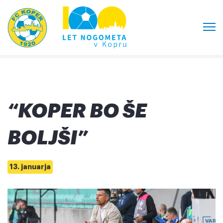
“KOPER BO ŠE
BOLJŠI”
13. januarja