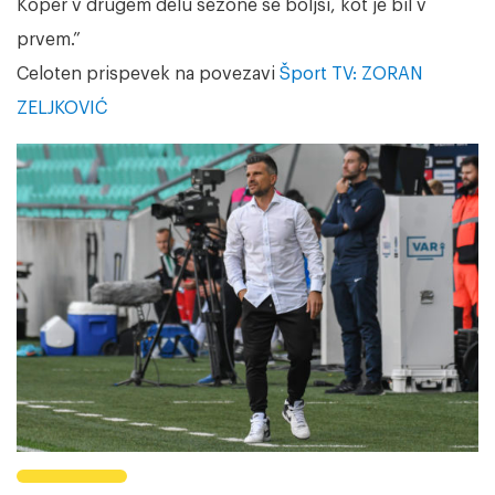
Koper v drugem delu sezone še boljši, kot je bil v
prvem.”
Celoten prispevek na povezavi
Šport TV: ZORAN
ZELJKOVIĆ