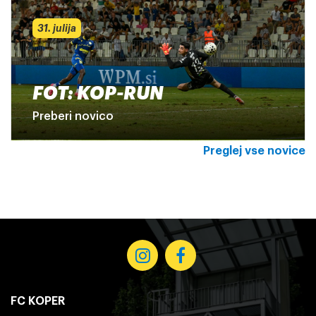
31. julija
FOT: KOP-RUN
Preberi novico
Preglej vse novice
FC KOPER