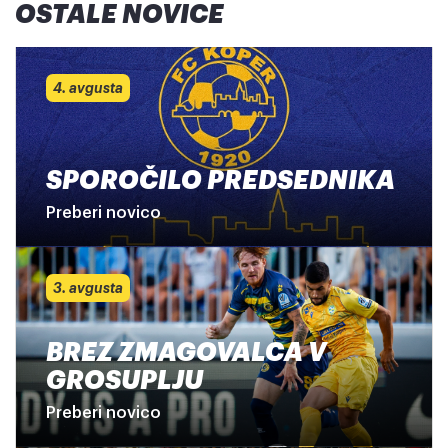
OSTALE NOVICE
4. avgusta
SPOROČILO PREDSEDNIKA
Preberi novico
3. avgusta
BREZ ZMAGOVALCA V
GROSUPLJU
Preberi novico