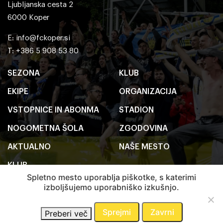
Ljubljanska cesta 2
6000 Koper
E:
info@fckoper.si
T: +386 5 908 53 80
SEZONA
KLUB
EKIPE
ORGANIZACIJA
VSTOPNICE IN ABONMA
STADION
NOGOMETNA ŠOLA
ZGODOVINA
AKTUALNO
NAŠE MESTO
KLUB
Spletno mesto uporablja piškotke, s katerimi
izboljšujemo uporabniško izkušnjo.
2020 FC Koper
Pravno obvestilo
Sprejmi
Zavrni
Preberi več
Avtorji:
Emigma