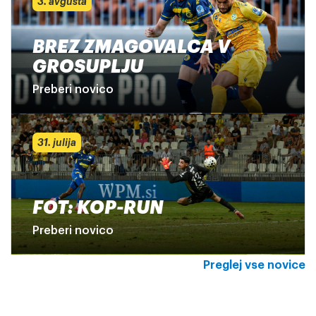
3. avgusta
BREZ ZMAGOVALCA V
GROSUPLJU
Preberi novico
31. julija
FOT: KOP-RUN
Preberi novico
Preglej vse novice