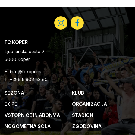
FC KOPER
Ljubljanska cesta 2
6000 Koper
E:
info@fckoper.si
T: +386 5 908 53 80
SEZONA
KLUB
EKIPE
ORGANIZACIJA
VSTOPNICE IN ABONMA
STADION
NOGOMETNA ŠOLA
ZGODOVINA