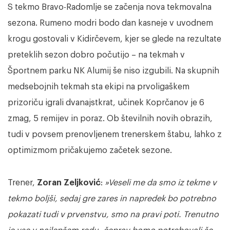
S tekmo Bravo-Radomlje se začenja nova tekmovalna
sezona. Rumeno modri bodo dan kasneje v uvodnem
krogu gostovali v Kidirčevem, kjer se glede na rezultate
preteklih sezon dobro počutijo – na tekmah v
Športnem parku NK Alumij še niso izgubili. Na skupnih
medsebojnih tekmah sta ekipi na prvoligaškem
prizoriču igrali dvanajstkrat, učinek Koprčanov je 6
zmag, 5 remijev in poraz. Ob številnih novih obrazih,
tudi v povsem prenovljenem trenerskem štabu, lahko z
optimizmom pričakujemo začetek sezone.
Trener,
Zoran Zeljković
:
»Veseli me da smo iz tekme v
tekmo boljši, sedaj gre zares in napredek bo potrebno
pokazati tudi v prvenstvu, smo na pravi poti. Trenutno