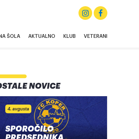
A ŠOLA
AKTUALNO
KLUB
VETERANI
OSTALE NOVICE
4. avgusta
SPOROČILO
PREDSEDNIKA