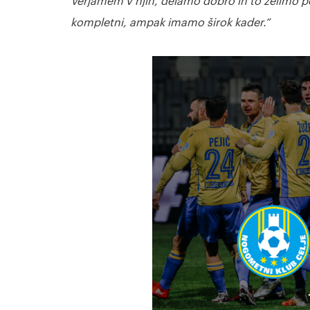
Verjamem v njih, delamo dobro in to želimo p
kompletni, ampak imamo širok kader.”