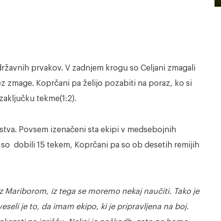
 državnih prvakov. V zadnjem krogu so Celjani zmagali
rez zmage. Koprčani pa želijo pozabiti na poraz, ko si
 zaključku tekme(1:2).
stva. Povsem izenačeni sta ekipi v medsebojnih
 so dobili 15 tekem, Koprčani pa so ob desetih remijih
z Mariborom, iz tega se moremo nekaj naučiti. Tako je
eli je to, da imam ekipo, ki je pripravljena na boj.