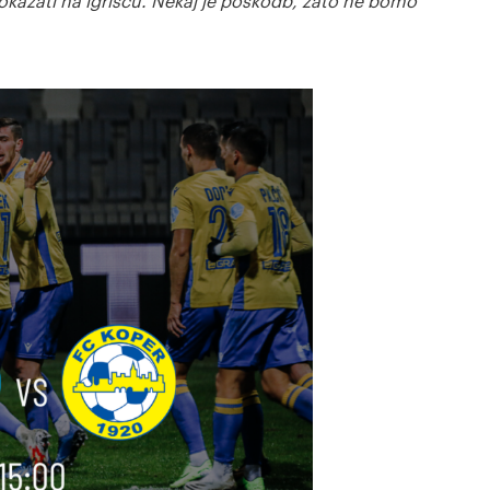
okazati na igrišču. Nekaj je poškodb, zato ne bomo