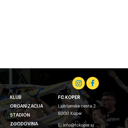
KLUB
FC KOPER
ORGANIZACIJA
Ljubljanska cesta 2
6000 Koper
STADION
ZGODOVINA
E:
info@fckoper.si