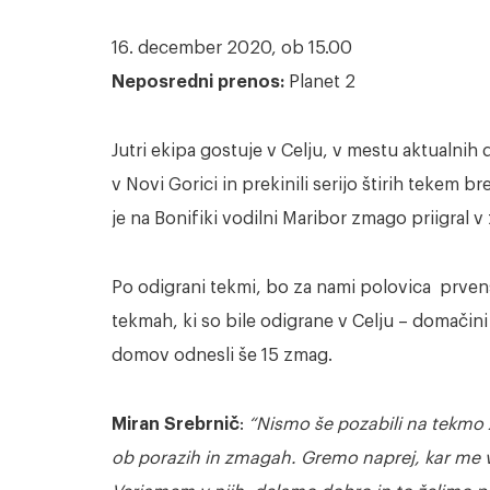
16. december 2020, ob 15.00
Neposredni prenos:
Planet 2
Jutri ekipa gostuje v Celju, v mestu aktualnih
v Novi Gorici in prekinili serijo štirih tekem b
je na Bonifiki vodilni Maribor zmago priigral v
Po odigrani tekmi, bo za nami polovica prven
tekmah, ki so bile odigrane v Celju – domačini
domov odnesli še 15 zmag.
Miran Srebrnič
:
“Nismo še pozabili na tekmo 
ob porazih in zmagah. Gremo naprej, kar me ves