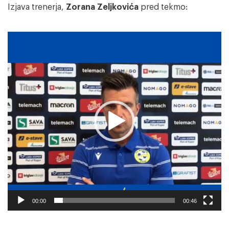
Izjava trenerja,
Zorana Zeljkovića
pred tekmo:
Predvajalnik
videa
00:00
00:46