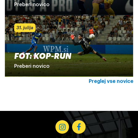
Preberi novico
31. julija
FOT: KOP-RUN
Preberi novico
Preglej vse novice