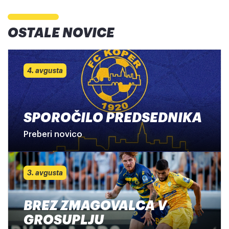
OSTALE NOVICE
4. avgusta
SPOROČILO PREDSEDNIKA
Preberi novico
3. avgusta
BREZ ZMAGOVALCA V
GROSUPLJU