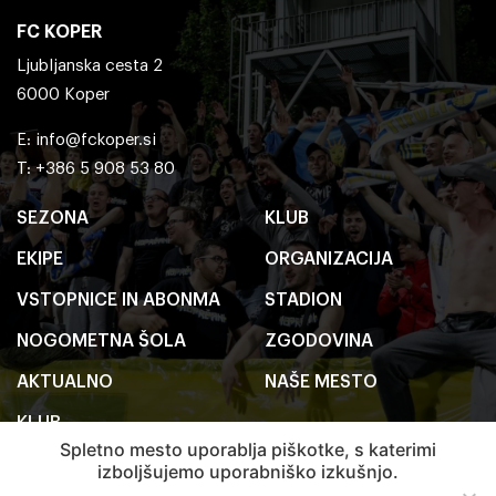
FC KOPER
Ljubljanska cesta 2
6000 Koper
E:
info@fckoper.si
T: +386 5 908 53 80
SEZONA
KLUB
EKIPE
ORGANIZACIJA
VSTOPNICE IN ABONMA
STADION
NOGOMETNA ŠOLA
ZGODOVINA
AKTUALNO
NAŠE MESTO
KLUB
Spletno mesto uporablja piškotke, s katerimi
izboljšujemo uporabniško izkušnjo.