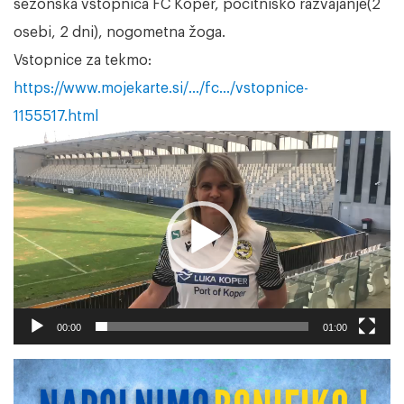
sezonska vstopnica FC Koper, počitniško razvajanje(2
osebi, 2 dni), nogometna žoga.
Vstopnice za tekmo:
https://www.mojekarte.si/…/fc…/vstopnice-
1155517.html
Predvajalnik
videa
00:00
01:00