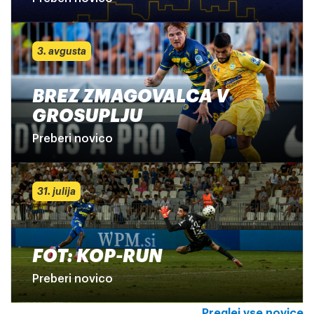
3. avgusta
BREZ ZMAGOVALCA V
GROSUPLJU
Preberi novico
31. julija
FOT: KOP-RUN
Preberi novico
Preglej vse novice