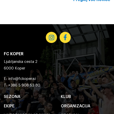
FC KOPER
Ljubljanska cesta 2
6000 Koper
E:
info@fckoper.si
T: +386 5 908 53 80
SEZONA
KLUB
EKIPE
ORGANIZACIJA