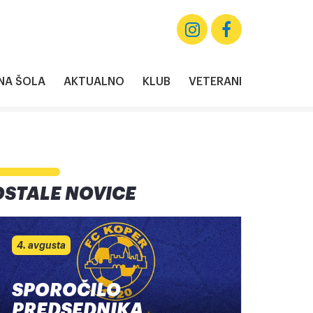
A ŠOLA
AKTUALNO
KLUB
VETERANI
OSTALE NOVICE
4. avgusta
SPOROČILO
PREDSEDNIKA