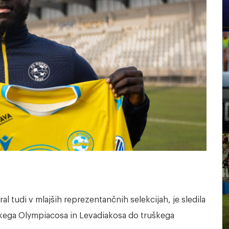
gral tudi v mlajših reprezentančnih selekcijah, je sledila
rškega Olympiacosa in Levadiakosa do truškega