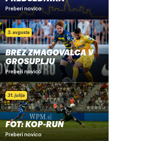
Preberi novico
3. avgusta
BREZ ZMAGOVALCA V
GROSUPLJU
Preberi novico
31. julija
FOT: KOP-RUN
Preberi novico