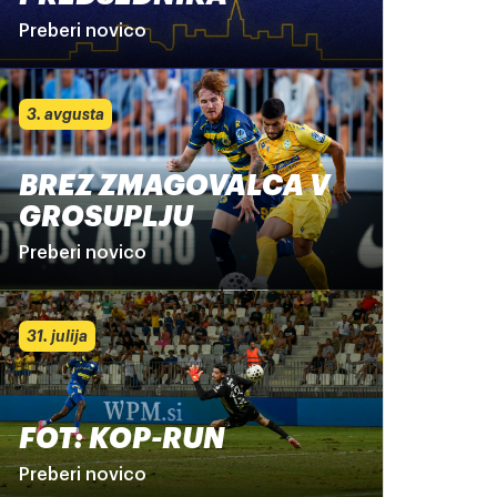
Preberi novico
3. avgusta
BREZ ZMAGOVALCA V
GROSUPLJU
Preberi novico
31. julija
FOT: KOP-RUN
Preberi novico