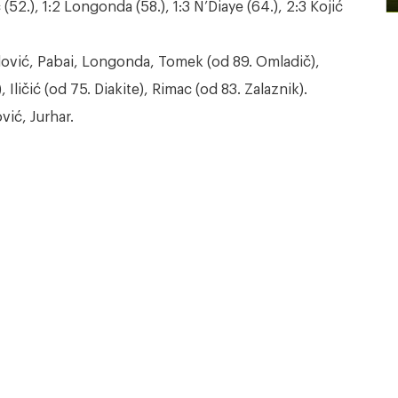
52.), 1:2 Longonda (58.), 1:3 N’Diaye (64.), 2:3 Kojić
ilović, Pabai, Longonda, Tomek (od 89. Omladič),
Iličić (od 75. Diakite), Rimac (od 83. Zalaznik).
vić, Jurhar.