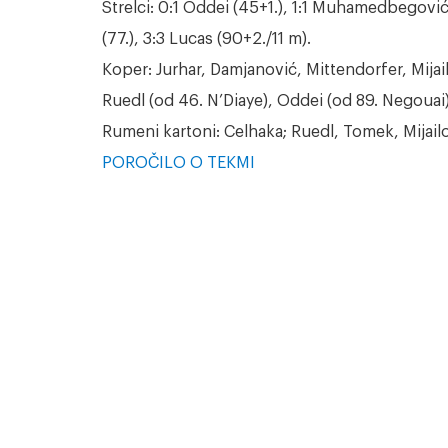
Strelci: 0:1 Oddei (45+1.), 1:1 Muhamedbegović (
(77.), 3:3 Lucas (90+2./11 m).
Koper: Jurhar, Damjanović, Mittendorfer, Mija
Ruedl (od 46. N’Diaye), Oddei (od 89. Negouai), 
Rumeni kartoni: Celhaka; Ruedl, Tomek, Mijailo
POROČILO O TEKMI