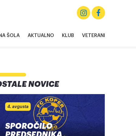
A ŠOLA
AKTUALNO
KLUB
VETERANI
OSTALE NOVICE
4. avgusta
SPOROČILO
PREDSEDNIKA