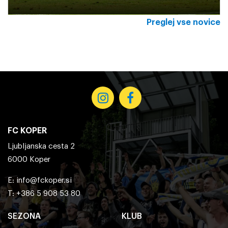
Preglej vse novice
FC KOPER
Ljubljanska cesta 2
6000 Koper
E:
info@fckoper.si
T: +386 5 908 53 80
SEZONA
KLUB