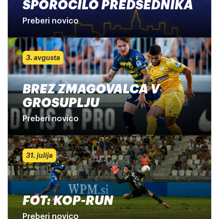
SPOROČILO PREDSEDNIKA
Preberi novico
3. avgusta
BREZ ZMAGOVALCA V
GROSUPLJU
Preberi novico
31. julija
FOT: KOP-RUN
Preberi novico